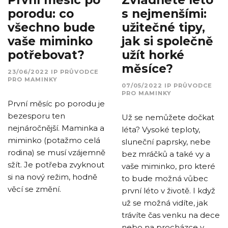
porodu: co
s nejmenšími:
všechno bude
užitečné tipy,
vaše miminko
jak si společně
potřebovat?
užít horké
měsíce?
23/06/2022
IP
PRŮVODCE
PRO MAMINKY
07/05/2022
IP
PRŮVODCE
PRO MAMINKY
První měsíc po porodu je
bezesporu ten
Už se nemůžete dočkat
nejnáročnější. Maminka a
léta? Vysoké teploty,
miminko (potažmo celá
sluneční paprsky, nebe
rodina) se musí vzájemně
bez mráčků a také vy a
sžít. Je potřeba zvyknout
vaše miminko, pro které
si na nový režim, hodně
to bude možná vůbec
věcí se změní.
první léto v životě. I když
už se možná vidíte, jak
trávíte čas venku na dece
nebo na procházce v