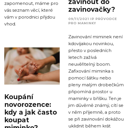
zavinout do
zapomenout, máme pro
zavinovačky?
vás seznam věcí, které
vám v porodnici přijdou
09/11/2021
IP
PRŮVODCE
PRO MAMINKY
vhod.
Zavinování miminek není
kdovíjakou novinkou,
přesto v posledních
letech zažívá
neuvěřitelný boom.
Zafixování miminka s
pomocí šátku nebo
pleny malým drobečkům
připomíná prostor u
Koupání
maminky v bříšku. Ten je
novorozence:
jim důvěrně známý, cítí se
kdy a jak často
v něm příjemně, a proto
koupat
se při zavinování dokážou
uklidnit během krát
miminko?