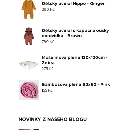
Dětský overal Hippo - Ginger
390
Kč
Dětský overal s kapucí a oušky
medvídka - Brown
790
Kč
Mušelínová plena 120x120cm -
Zebra
275
Kč
Bambusová plena 60x60 - Pink
155
Kč
NOVINKY Z NAŠEHO BLOGU