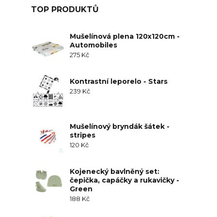
TOP PRODUKTŮ
Mušelínová plena 120x120cm -
Automobiles
275
Kč
Kontrastní leporelo - Stars
239
Kč
Mušelínový bryndák šátek -
stripes
120
Kč
Kojenecký bavlněný set:
čepička, capáčky a rukavičky -
Green
188
Kč