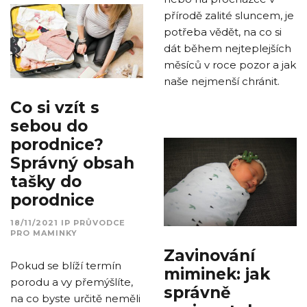
přírodě zalité sluncem, je
potřeba vědět, na co si
dát během nejteplejších
měsíců v roce pozor a jak
naše nejmenší chránit.
Co si vzít s
sebou do
porodnice?
Správný obsah
tašky do
porodnice
18/11/2021
IP
PRŮVODCE
PRO MAMINKY
Zavinování
Pokud se blíží termín
miminek: jak
porodu a vy přemýšlíte,
správně
na co byste určitě neměli