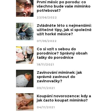
První měsíc po porodu: co
všechno bude vaše miminko
potřebovat?
23/06/2022
Zvládněte léto s nejmenšími:
užitečné tipy, jak si společně
užít horké měsíce?
07/05/2022
Co si vzít s sebou do
porodnice? Správný obsah
tašky do porodnice
18/11/2021
Zavinování miminek: jak
správně zavinout do
zavinovačky?
09/11/2021
Koupání novorozence: kdy a
jak často koupat miminko?
04/11/2021