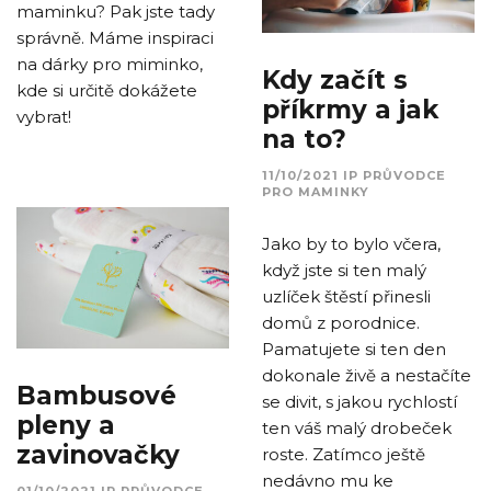
maminku? Pak jste tady
správně. Máme inspiraci
na dárky pro miminko,
Kdy začít s
kde si určitě dokážete
příkrmy a jak
vybrat!
na to?
11/10/2021
IP
PRŮVODCE
PRO MAMINKY
Jako by to bylo včera,
když jste si ten malý
uzlíček štěstí přinesli
domů z porodnice.
Pamatujete si ten den
dokonale živě a nestačíte
Bambusové
se divit, s jakou rychlostí
pleny a
ten váš malý drobeček
zavinovačky
roste. Zatímco ještě
nedávno mu ke