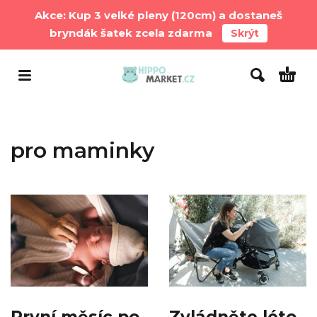
Akce: Kup 3 velké pleny (120cm) a dostaneš
bryndák šatek zcela zdarma
Skrýt
pro maminky
První měsíc po
Zvládněte léto