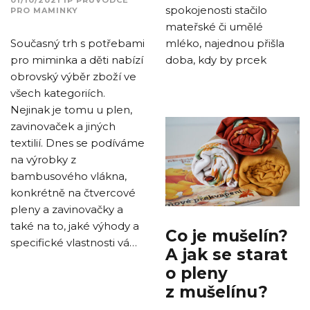
01/10/2021
IP
PRŮVODCE
spokojenosti stačilo
PRO MAMINKY
mateřské či umělé
mléko, najednou přišla
Současný trh s potřebami
doba, kdy by prcek
pro miminka a děti nabízí
obrovský výběr zboží ve
všech kategoriích.
Nejinak je tomu u plen,
zavinovaček a jiných
textilií. Dnes se podíváme
na výrobky z
bambusového vlákna,
konkrétně na čtvercové
pleny a zavinovačky a
také na to, jaké výhody a
Co je mušelín?
specifické vlastnosti vá…
A jak se starat
o pleny
z mušelínu?