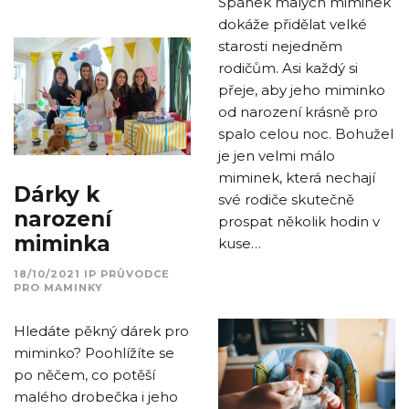
Spánek malých miminek
dokáže přidělat velké
starosti nejedněm
rodičům. Asi každý si
přeje, aby jeho miminko
od narození krásně pro
spalo celou noc. Bohužel
je jen velmi málo
miminek, která nechají
Dárky k
své rodiče skutečně
narození
prospat několik hodin v
miminka
kuse…
18/10/2021
IP
PRŮVODCE
PRO MAMINKY
Hledáte pěkný dárek pro
miminko? Poohlížíte se
po něčem, co potěší
malého drobečka i jeho