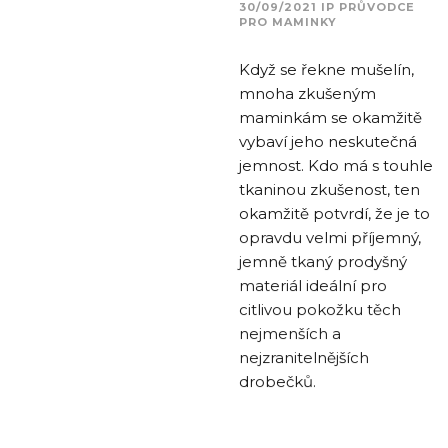
30/09/2021
IP
PRŮVODCE
PRO MAMINKY
Když se řekne mušelín,
mnoha zkušeným
maminkám se okamžitě
vybaví jeho neskutečná
jemnost. Kdo má s touhle
tkaninou zkušenost, ten
okamžitě potvrdí, že je to
opravdu velmi příjemný,
jemně tkaný prodyšný
materiál ideální pro
citlivou pokožku těch
nejmenších a
nejzranitelnějších
drobečků.