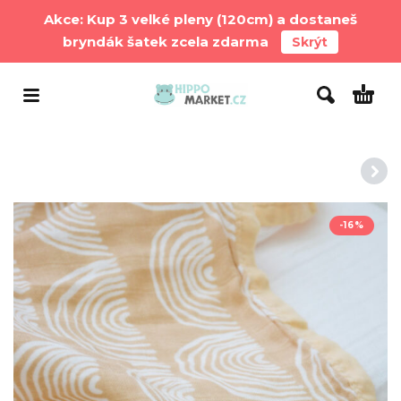
Akce: Kup 3 velké pleny (120cm) a dostaneš
bryndák šatek zcela zdarma
Skrýt
-16%