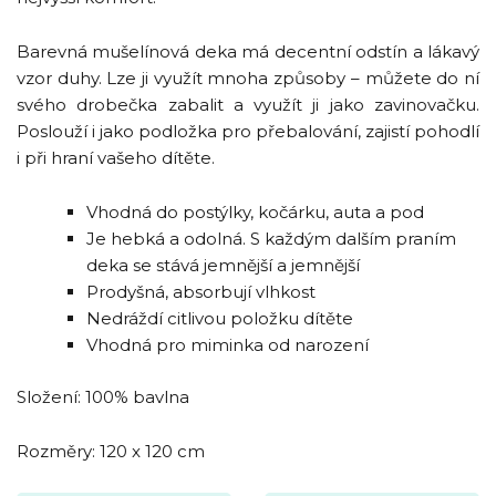
Barevná mušelínová deka má decentní odstín a lákavý
vzor duhy. Lze ji využít mnoha způsoby – můžete do ní
svého drobečka zabalit a využít ji jako zavinovačku.
Poslouží i jako podložka pro přebalování, zajistí pohodlí
i při hraní vašeho dítěte.
Vhodná do postýlky, kočárku, auta a pod
Je hebká a odolná. S každým dalším praním
deka se stává jemnější a jemnější
Prodyšná, absorbují vlhkost
Nedráždí citlivou položku dítěte
Vhodná pro miminka od narození
Složení: 100% bavlna
Rozměry: 120 x 120 cm