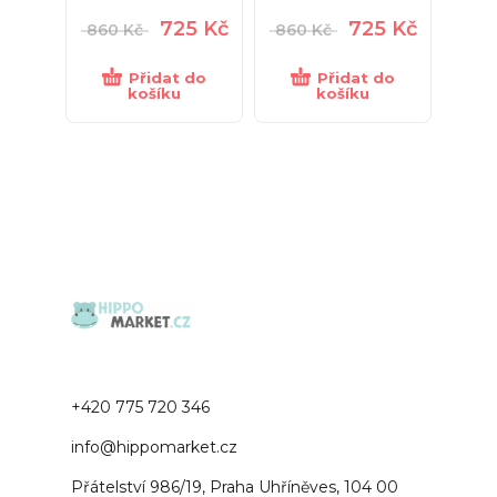
725
Kč
725
Kč
860
Kč
860
Kč
Přidat do
Přidat do
košíku
košíku
+420 775 720 346
info@hippomarket.cz
Přátelství 986/19, Praha Uhříněves, 104 00