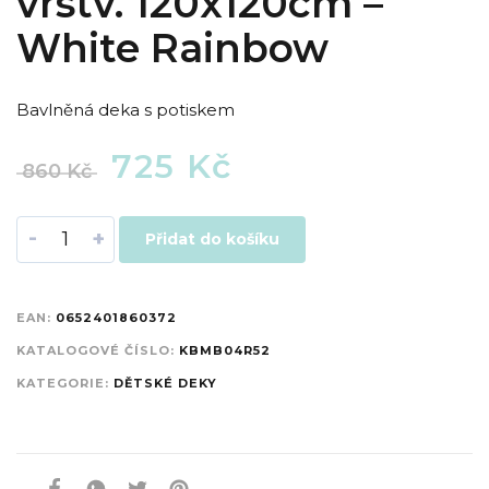
vrstv. 120x120cm –
White Rainbow
Bavlněná deka s potiskem
725
Kč
860
Kč
-
+
Přidat do košíku
EAN:
0652401860372
KATALOGOVÉ ČÍSLO:
KBMB04R52
KATEGORIE:
DĚTSKÉ DEKY