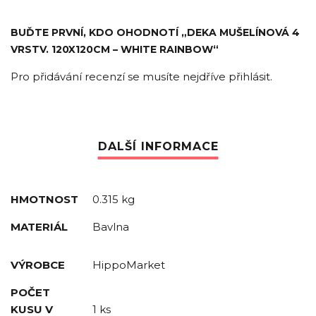
BUĎTE PRVNÍ, KDO OHODNOTÍ „DEKA MUŠELÍNOVÁ 4
VRSTV. 120X120CM – WHITE RAINBOW“
Pro přidávání recenzí se musíte nejdříve
přihlásit
.
HMOTNOST
0.315 kg
MATERIÁL
Bavlna
VÝROBCE
HippoMarket
POČET
KUSU V
1 ks