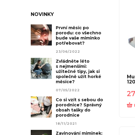
NOVINKY
První měsíc po
porodu: co všechno
bude vaše miminko
potřebovat?
23/06/2022
Zvládněte léto
s nejmenšími:
užitečné tipy, jak si
společně užít horké
Mu
měsíce?
12
07/05/2022
2
Co si vzít s sebou do
porodnice? Správný
obsah tašky do
porodnice
18/11/2021
Zavinování miminek: