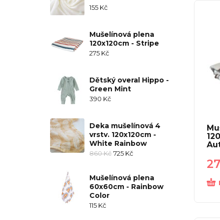
155
Kč
Mušelínová plena
120x120cm - Stripe
275
Kč
Dětský overal Hippo -
Green Mint
390
Kč
Deka mušelínová 4
Mu
vrstv. 120x120cm -
12
White Rainbow
Au
860
Kč
725
Kč
2
Mušelínová plena
60x60cm - Rainbow
Color
115
Kč