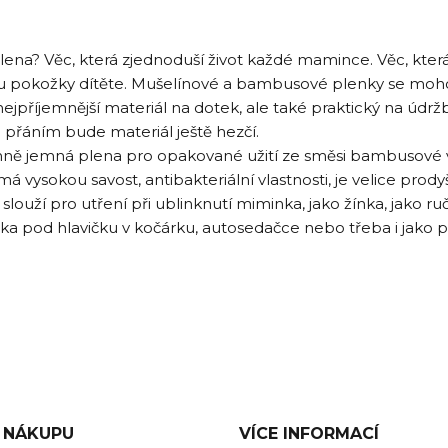
plena? Věc, která zjednoduší život každé mamince. Věc, kte
 pokožky dítěte. Mušelínové a bambusové plenky se mohou
nejpříjemnější materiál na dotek, ale také praktický na údr
 přáním bude materiál ještě hezčí.
ně jemná plena pro opakované užití ze směsi bambusové vi
á vysokou savost, antibakteriální vlastnosti, je velice prodyš
slouží pro utření při ublinknutí miminka, jako žínka, jako 
ka pod hlavičku v kočárku, autosedačce nebo třeba i jako pr
 NÁKUPU
VÍCE INFORMACÍ