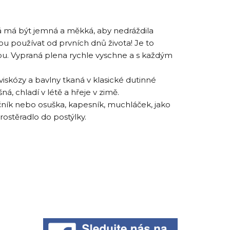
rá má být jemná a měkká, aby nedráždila
 používat od prvních dnů života! Je to
žbu. Vypraná plena rychle vyschne a s každým
skózy a bavlny tkaná v klasické dutinné
ná, chladí v létě a hřeje v zimě.
ručník nebo osuška, kapesník, muchláček, jako
ostěradlo do postýlky.