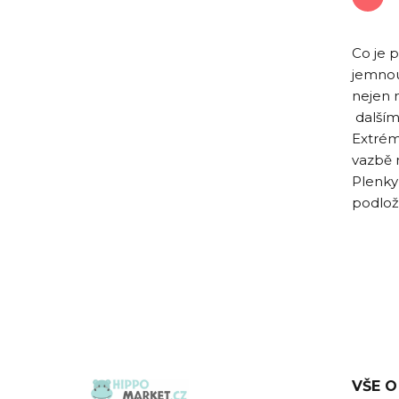
Co je 
jemnou
nejen 
dalším
Extrém
vazbě m
Plenky 
podlož
VŠE O