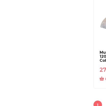
Mu
12
Col
2
1