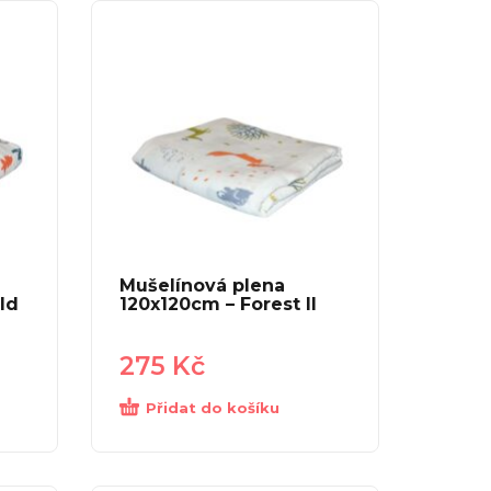
Mušelínová plena
ld
120x120cm – Forest II
275
Kč
Přidat do košíku