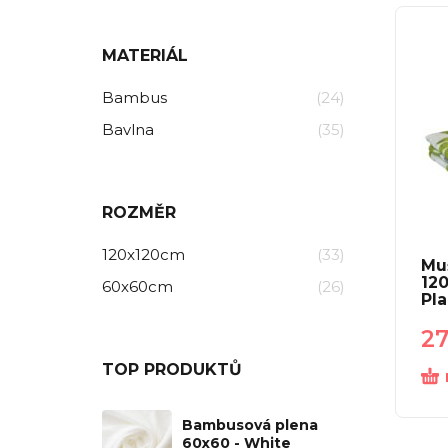
MATERIÁL
Bambus
(24)
Bavlna
(35)
ROZMĚR
120x120cm
(33)
Mu
12
60x60cm
(26)
Pla
2
TOP PRODUKTŮ
Bambusová plena
60x60 - White