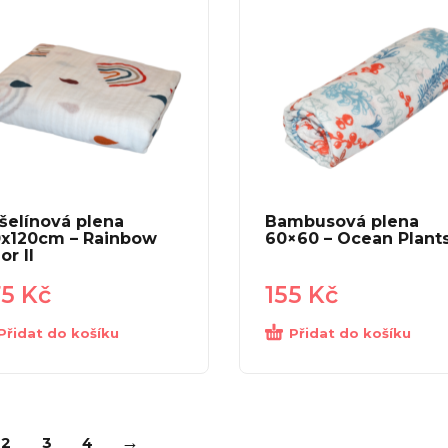
šelínová plena
Bambusová plena
0x120cm – Rainbow
60×60 – Ocean Plant
or II
75
Kč
155
Kč
Přidat do košíku
Přidat do košíku
→
2
3
4