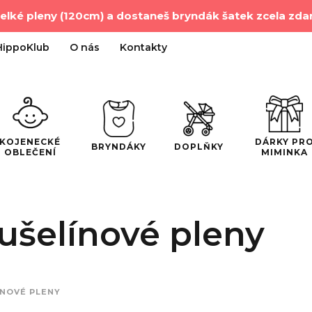
velké pleny (120cm) a dostaneš bryndák šatek zcela zd
HippoKlub
O nás
Kontakty
DÁRKY PR
KOJENECKÉ
BRYNDÁKY
DOPLŇKY
MIMINKA
OBLEČENÍ
ušelínové pleny
NOVÉ PLENY