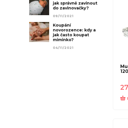
jak správně zavinout
do zavinovačky?
09/11/2021
Koupání
novorozence: kdy a
jak často koupat
miminko?
04/11/2021
Mu
12
2