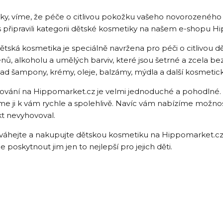
y, víme, že péče o citlivou pokožku vašeho novorozeného dí
s připravili kategorii dětské kosmetiky na našem e-shopu H
ětská kosmetika je speciálně navržena pro péči o citlivou
nů, alkoholu a umělých barviv, které jsou šetrné a zcela be
lad šampony, krémy, oleje, balzámy, mýdla a další kosmetick
vání na Hippomarket.cz je velmi jednoduché a pohodlné. 
me ji k vám rychle a spolehlivě. Navíc vám nabízíme možn
t nevyhovoval.
váhejte a nakupujte dětskou kosmetiku na Hippomarket.cz –
 poskytnout jim jen to nejlepší pro jejich děti.