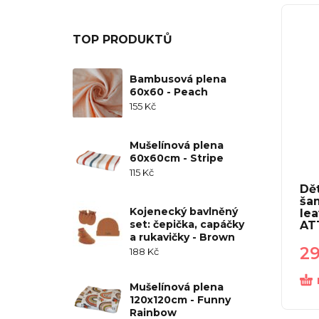
TOP PRODUKTŮ
Bambusová plena
60x60 - Peach
155
Kč
Mušelínová plena
60x60cm - Stripe
115
Kč
Dě
ša
Kojenecký bavlněný
lea
set: čepička, capáčky
AT
a rukavičky - Brown
2
188
Kč
Mušelínová plena
120x120cm - Funny
Rainbow