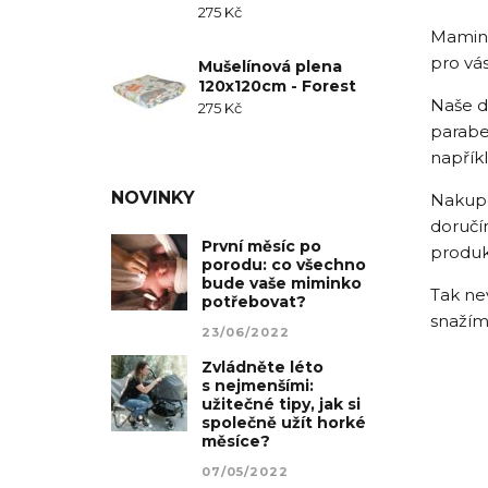
275
Kč
Mamink
pro vá
Mušelínová plena
120x120cm - Forest
Naše d
275
Kč
parabe
napřík
NOVINKY
Nakupo
doručí
První měsíc po
produk
porodu: co všechno
bude vaše miminko
Tak ne
potřebovat?
snažíme
23/06/2022
Zvládněte léto
s nejmenšími:
užitečné tipy, jak si
společně užít horké
měsíce?
07/05/2022