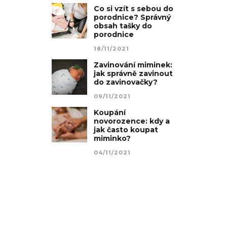
Co si vzít s sebou do
porodnice? Správný
obsah tašky do
porodnice
18/11/2021
Zavinování miminek:
jak správně zavinout
do zavinovačky?
09/11/2021
Koupání
novorozence: kdy a
jak často koupat
miminko?
04/11/2021