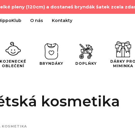
velké pleny (120cm) a dostaneš bryndák šatek zcela zd
HippoKlub
O nás
Kontakty
DÁRKY PR
KOJENECKÉ
BRYNDÁKY
DOPLŇKY
MIMINKA
OBLEČENÍ
ětská kosmetika
 KOSMETIKA