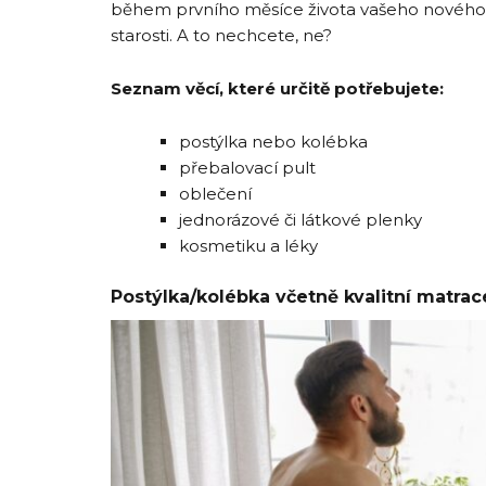
během prvního měsíce života vašeho nového př
starosti. A to nechcete, ne?
Seznam věcí, které určitě potřebujete:
postýlka nebo kolébka
přebalovací pult
oblečení
jednorázové či látkové plenky
kosmetiku a léky
Postýlka/kolébka včetně kvalitní matrac