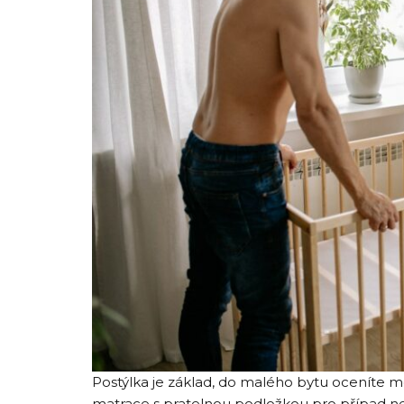
Postýlka je základ, do malého bytu oceníte m
matrace s pratelnou podložkou pro případ neh