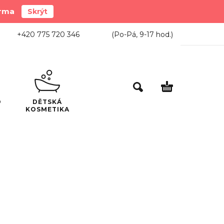
arma
Skrýt
+420 775 720 346
(Po-Pá,
9-17
hod.)
O
DĚTSKÁ
KOSMETIKA