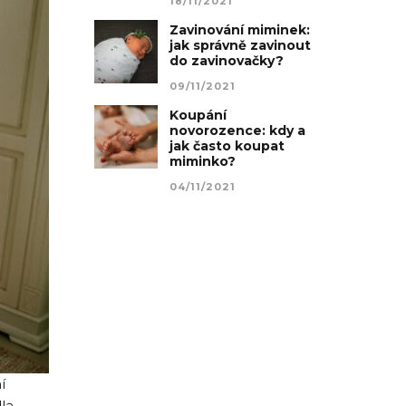
18/11/2021
Zavinování miminek:
jak správně zavinout
do zavinovačky?
09/11/2021
Koupání
novorozence: kdy a
jak často koupat
miminko?
04/11/2021
í
la,