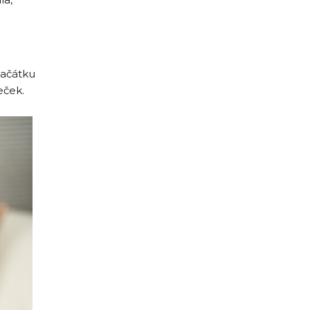
začátku
eček.