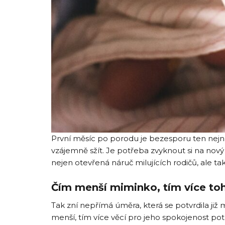
První měsíc po porodu je bezesporu ten nejn
vzájemně sžít. Je potřeba zvyknout si na no
nejen otevřená náruč milujících rodičů, ale ta
Čím menší miminko, tím více to
Tak zní nepřímá úměra, která se potvrdila již
menší, tím více věcí pro jeho spokojenost po