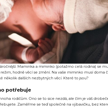
áročnější. Maminka a miminko (potažmo celá rodina) se mu
vý režim, hodně věcí se změní. Na vaše miminko musí doma 
ké několik dalších nezbytných věcí. Které to jsou?
ho potřebuje
 mnoha rodičům. Ono se to sice nezdá, ale čím je váš drobeč
třebujete. Zaměřme se teď společně na výbavičku, bez kter