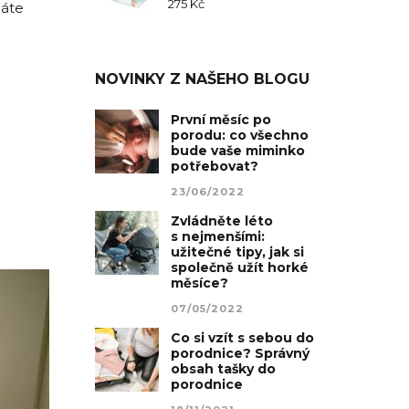
275
Kč
láte
NOVINKY Z NAŠEHO BLOGU
První měsíc po
porodu: co všechno
bude vaše miminko
potřebovat?
23/06/2022
Zvládněte léto
s nejmenšími:
užitečné tipy, jak si
společně užít horké
měsíce?
07/05/2022
Co si vzít s sebou do
porodnice? Správný
obsah tašky do
porodnice