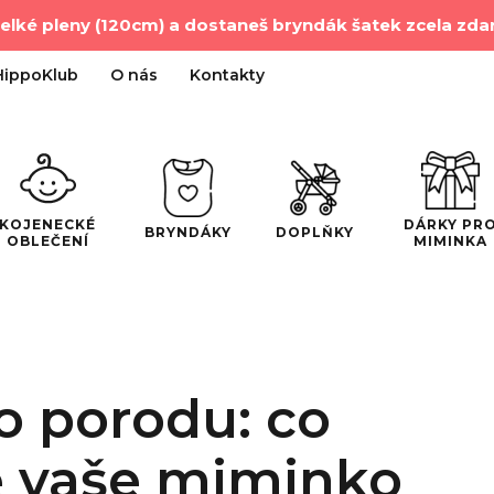
velké pleny (120cm) a dostaneš bryndák šatek zcela zd
HippoKlub
O nás
Kontakty
DÁRKY PR
KOJENECKÉ
BRYNDÁKY
DOPLŇKY
MIMINKA
OBLEČENÍ
o porodu: co
 vaše miminko