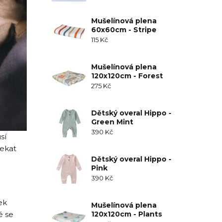
Mušelínová plena
60x60cm - Stripe
115
Kč
Mušelínová plena
120x120cm - Forest
275
Kč
Dětský overal Hippo -
Green Mint
390
Kč
sí
čekat
Dětský overal Hippo -
Pink
390
Kč
ek
Mušelínová plena
é se
120x120cm - Plants