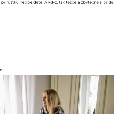
írůstku neobejdete. A když, tak těžce a zbytečně si přidě
e