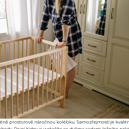
éně prostorově náročnou kolébku. Samozřejmostí je kvalitn
ody. První týdny si vystačíte se dvěma sadami ložního prád