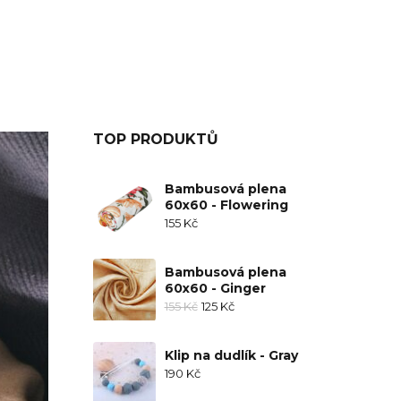
TOP PRODUKTŮ
Bambusová plena
60x60 - Flowering
155
Kč
Bambusová plena
60x60 - Ginger
155
Kč
125
Kč
Klip na dudlík - Gray
190
Kč