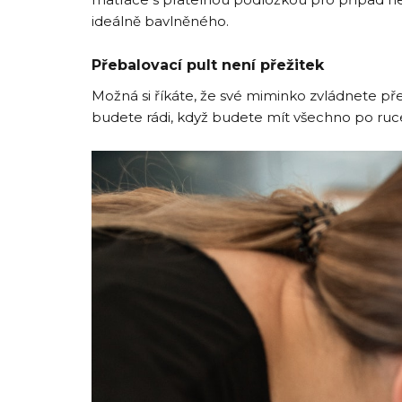
ideálně bavlněného.
Přebalovací pult není
p
řežitek
Možná si říkáte, že své miminko zvládnete přeba
budete rádi, když budete mít všechno po ruc