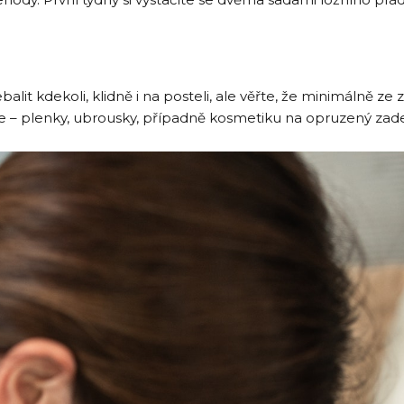
lit kdekoli, klidně i na posteli, ale věřte, že minimálně ze 
e – plenky, ubrousky, případně kosmetiku na opruzený zad