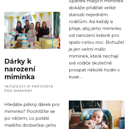
Spánek malých miminek
dokáže přidělat velké
starosti nejedněm
rodičům. Asi každý si
přeje, aby jeho miminko
od narození krásně pro
spalo celou noc. Bohužel
je jen velmi málo
miminek, která nechají
Dárky k
své rodiče skutečně
narození
prospat několik hodin v
miminka
kuse…
18/10/2021
IP
PRŮVODCE
PRO MAMINKY
Hledáte pěkný dárek pro
miminko? Poohlížíte se
po něčem, co potěší
malého drobečka i jeho