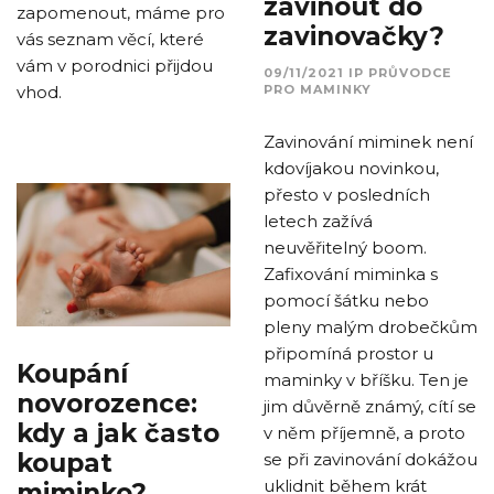
zavinout do
zapomenout, máme pro
zavinovačky?
vás seznam věcí, které
vám v porodnici přijdou
09/11/2021
IP
PRŮVODCE
PRO MAMINKY
vhod.
Zavinování miminek není
kdovíjakou novinkou,
přesto v posledních
letech zažívá
neuvěřitelný boom.
Zafixování miminka s
pomocí šátku nebo
pleny malým drobečkům
připomíná prostor u
Koupání
maminky v bříšku. Ten je
novorozence:
jim důvěrně známý, cítí se
kdy a jak často
v něm příjemně, a proto
koupat
se při zavinování dokážou
uklidnit během krát
miminko?