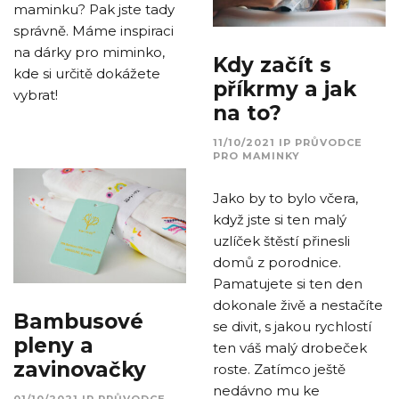
maminku? Pak jste tady
správně. Máme inspiraci
na dárky pro miminko,
Kdy začít s
kde si určitě dokážete
příkrmy a jak
vybrat!
na to?
11/10/2021
IP
PRŮVODCE
PRO MAMINKY
Jako by to bylo včera,
když jste si ten malý
uzlíček štěstí přinesli
domů z porodnice.
Pamatujete si ten den
dokonale živě a nestačíte
Bambusové
se divit, s jakou rychlostí
pleny a
ten váš malý drobeček
zavinovačky
roste. Zatímco ještě
nedávno mu ke