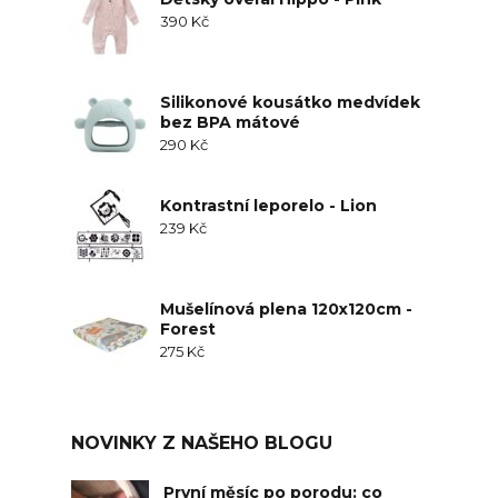
390
Kč
Silikonové kousátko medvídek
bez BPA mátové
290
Kč
Kontrastní leporelo - Lion
239
Kč
Mušelínová plena 120x120cm -
Forest
275
Kč
NOVINKY Z NAŠEHO BLOGU
První měsíc po porodu: co