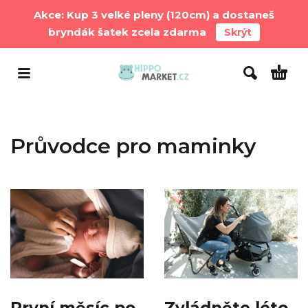
Akce: Kup 3 velké pleny (120cm) a dostaneš
bryndák šatek zcela zdarma
Skrýt
Průvodce pro maminky
První měsíc po
Zvládněte léto