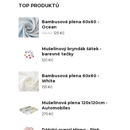
TOP PRODUKTŮ
Bambusová plena 60x60 -
Ocean
155
Kč
125
Kč
Mušelínový bryndák šátek -
barevné tečky
120
Kč
Bambusová plena 60x60 -
White
155
Kč
Mušelínová plena 120x120cm -
Automobiles
275
Kč
Dětský overal Hippo - Pink