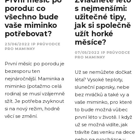
porodu: co
s nejmenšími:
všechno bude
užitečné tipy,
vaše miminko
jak si společně
potřebovat?
užít horké
měsíce?
23/06/2022
IP
PRŮVODCE
PRO MAMINKY
07/05/2022
IP
PRŮVODCE
PRO MAMINKY
První měsíc po porodu je
bezesporu ten
Už se nemůžete dočkat
nejnáročnější. Maminka a
léta? Vysoké teploty,
miminko (potažmo celá
sluneční paprsky, nebe
rodina) se musí vzájemně
bez mráčků a také vy a
sžít. Je potřeba zvyknout
vaše miminko, pro které
si na nový režim, hodně
to bude možná vůbec
věcí se změní.
první léto v životě. I když
už se možná vidíte, jak
trávíte čas venku na dece
nebo na procházce v