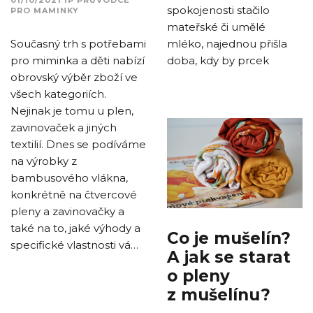
01/10/2021
IP
PRŮVODCE
spokojenosti stačilo
PRO MAMINKY
mateřské či umělé
mléko, najednou přišla
Současný trh s potřebami
doba, kdy by prcek
pro miminka a děti nabízí
obrovský výběr zboží ve
všech kategoriích.
Nejinak je tomu u plen,
zavinovaček a jiných
textilií. Dnes se podíváme
na výrobky z
bambusového vlákna,
konkrétně na čtvercové
pleny a zavinovačky a
také na to, jaké výhody a
Co je mušelín?
specifické vlastnosti vá…
A jak se starat
o pleny
z mušelínu?