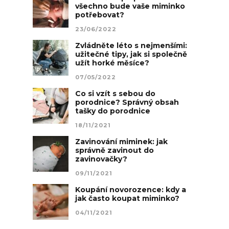
všechno bude vaše miminko
potřebovat?
23/06/2022
Zvládněte léto s nejmenšími:
užitečné tipy, jak si společně
užít horké měsíce?
07/05/2022
Co si vzít s sebou do
porodnice? Správný obsah
tašky do porodnice
18/11/2021
Zavinování miminek: jak
správně zavinout do
zavinovačky?
09/11/2021
Koupání novorozence: kdy a
jak často koupat miminko?
04/11/2021