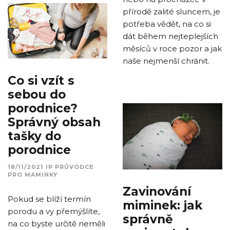
přírodě zalité sluncem, je
potřeba vědět, na co si
dát během nejteplejších
měsíců v roce pozor a jak
naše nejmenší chránit.
Co si vzít s
sebou do
porodnice?
Správný obsah
tašky do
porodnice
18/11/2021
IP
PRŮVODCE
PRO MAMINKY
Zavinování
Pokud se blíží termín
miminek: jak
porodu a vy přemýšlíte,
správně
na co byste určitě neměli