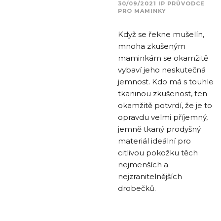
30/09/2021
IP
PRŮVODCE
PRO MAMINKY
Když se řekne mušelín,
mnoha zkušeným
maminkám se okamžitě
vybaví jeho neskutečná
jemnost. Kdo má s touhle
tkaninou zkušenost, ten
okamžitě potvrdí, že je to
opravdu velmi příjemný,
jemně tkaný prodyšný
materiál ideální pro
citlivou pokožku těch
nejmenších a
nejzranitelnějších
drobečků.