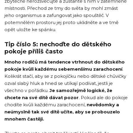
zbytečně nerozsvěcujte a zůstaňte s ním v zatemněné
místnosti. Přechod ze tmy do světa by mohl zmást
jeho organismus a zafungovat jako spouštěč. V
potemnělém prostoru jej proto uklidněte a ve tmě
opět uložte ke spánku.
Tip číslo 5: nechoďte do dětského
pokoje příliš často
Mnoho rodičů má tendence vtrhnout do dětského
pokoje kvůli každému sebemenšímu zarachocení
.
Kolikrát stačí, aby se z pokojíčku nebo dětské chůvičky
ozval slabý hluk a hned se utíkají podívat, jestli je
všechno v pořádku.
Je samozřejmě logické, že
chcete na své dítě dávat pozor
. Pokud ale do pokoje
chodíte kvůli každému zarachocení,
nevědomky a
neúmyslně tak své dítě učíte, aby se probouzelo
mnohem častěji.