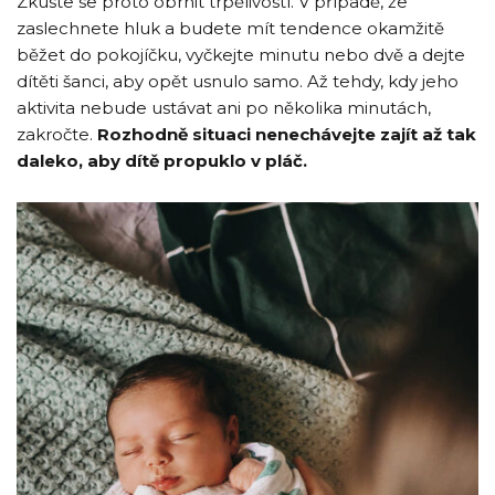
Zkuste se proto obrnit trpělivostí. V případě, že
zaslechnete hluk a budete mít tendence okamžitě
běžet do pokojíčku, vyčkejte minutu nebo dvě a dejte
dítěti šanci, aby opět usnulo samo. Až tehdy, kdy jeho
aktivita nebude ustávat ani po několika minutách,
zakročte.
Rozhodně situaci nenechávejte zajít až tak
daleko, aby dítě propuklo v pláč.