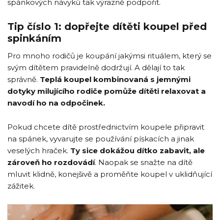
spánkových návyků tak výrazně podpořit.
Tip číslo 1: dopřejte dítěti koupel před
spinkáním
Pro mnoho rodičů je koupání jakýmsi rituálem, který se
svým dítětem pravidelně dodržují. A dělají to tak
správně.
Teplá koupel kombinovaná s jemnými
dotyky milujícího rodiče pomůže dítěti relaxovat a
navodí ho na odpočinek.
Pokud chcete dítě prostřednictvím koupele připravit
na spánek, vyvarujte se používání pískacích a jinak
veselých hraček.
Ty sice dokážou dítko zabavit, ale
zároveň ho rozdovádí
. Naopak se snažte na dítě
mluvit klidně, konejšivě a proměňte koupel v uklidňující
zážitek.