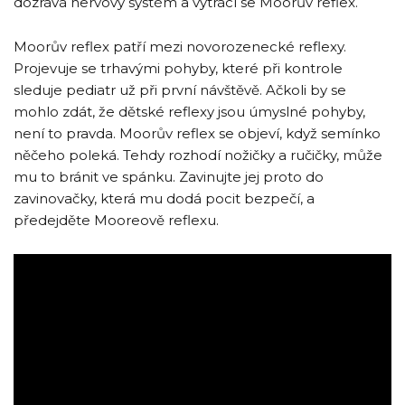
dozrává nervový systém a vytrácí se Moorův reflex.
Moorův reflex patří mezi novorozenecké reflexy.
Projevuje se trhavými pohyby, které při kontrole
sleduje pediatr už při první návštěvě. Ačkoli by se
mohlo zdát, že dětské reflexy jsou úmyslné pohyby,
není to pravda. Moorův reflex se objeví, když semínko
něčeho poleká. Tehdy rozhodí nožičky a ručičky, může
mu to bránit ve spánku. Zavinujte jej proto do
zavinovačky, která mu dodá pocit bezpečí, a
předejděte Mooreově reflexu.