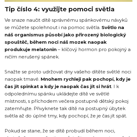
Tip číslo 4: využijte pomoci světla
Ve snaze naučit dítě správnému spánkovému návyků
se můžete spolehnout i na pomoc světla.
Světlo na
náš organismus působí jako přirozený biologický
spouštěč, během noci náš mozek naopak
produkuje melatonin
– klíčový hormon pro pokojný a
ničím nerušený spánek.
Snažte se proto udržovat dny vašeho dítěte světlé noci
naopak tmavé.
Mnohem rychleji pak pochopí, kdy je
čas jít spinkat a kdy je naopak čas jít si hrát
. I k
odpolednímu spánku ukládejte dítě ve světlé
místnosti, s příchodem večera postupně dětský pokoj
zatemňujte. Přivyknete tak dítě na postupný úbytek
světla až do úplné tmy, kdy pochopí, že je čas jít spát.
Pokud se stane, že se dítě probudí během noci,