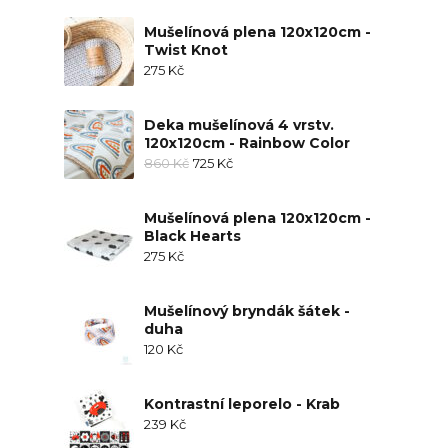
Mušelínová plena 120x120cm -
Twist Knot
275
Kč
Deka mušelínová 4 vrstv.
120x120cm - Rainbow Color
860
Kč
725
Kč
Mušelínová plena 120x120cm -
Black Hearts
275
Kč
Mušelínový bryndák šátek -
duha
120
Kč
Kontrastní leporelo - Krab
239
Kč