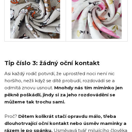
Tip číslo 3: žádný oční kontakt
Asi každý rodič potvrdí, že uprostřed noci není nic
horšího, nežli když se dítě probudí, rozdovádí se a
odmítá znovu usnout.
Mnohdy nás tím miminko jen
pěkně poškádlí, jindy si za jeho rozdovádění se
můžeme tak trochu sami.
Proč?
Dětem kolikrát stačí opravdu málo, třeba
dlouhotrvající oční kontakt nebo úsměv maminky a
rázem je po spánku.
Usměvavá tvář milujícího člověka