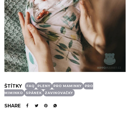
ŠTÍTKY
FAQ
PLENY
PRO MAMINKY
PRO
MIMINKO
SPÁNEK
ZAVINOVAČKY
SHARE