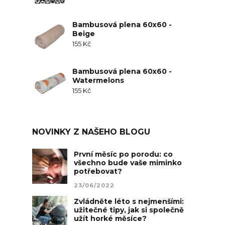
Bambusová plena 60x60 -
Beige
155
Kč
Bambusová plena 60x60 -
Watermelons
155
Kč
NOVINKY Z NAŠEHO BLOGU
První měsíc po porodu: co
všechno bude vaše miminko
potřebovat?
23/06/2022
Zvládněte léto s nejmenšími:
užitečné tipy, jak si společně
užít horké měsíce?