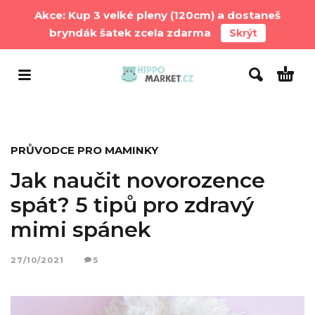
Akce: Kup 3 velké pleny (120cm) a dostaneš
bryndák šatek zcela zdarma
Skrýt
PRŮVODCE PRO MAMINKY
Jak naučit novorozence
spát? 5 tipů pro zdravý
mimi spánek
27/10/2021
5