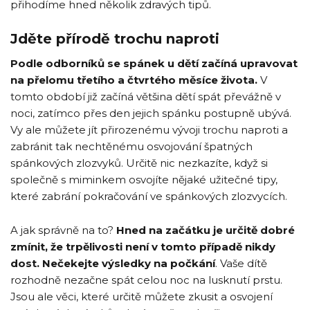
přihodíme hned několik zdravých tipů.
Jděte přírodě trochu naproti
Podle odborníků se spánek u dětí začíná upravovat
na přelomu třetího a čtvrtého měsíce života.
V
tomto období již začíná většina dětí spát převážně v
noci, zatímco přes den jejich spánku postupně ubývá.
Vy ale můžete jít přirozenému vývoji trochu naproti a
zabránit tak nechtěnému osvojování špatných
spánkových zlozvyků. Určitě nic nezkazíte, když si
společně s miminkem osvojíte nějaké užitečné tipy,
které zabrání pokračování ve spánkových zlozvycích.
A jak správně na to?
Hned na začátku je určitě dobré
zmínit, že trpělivosti není v tomto případě nikdy
dost. Nečekejte výsledky na počkání
. Vaše dítě
rozhodně nezačne spát celou noc na lusknutí prstu.
Jsou ale věci, které určitě můžete zkusit a osvojení