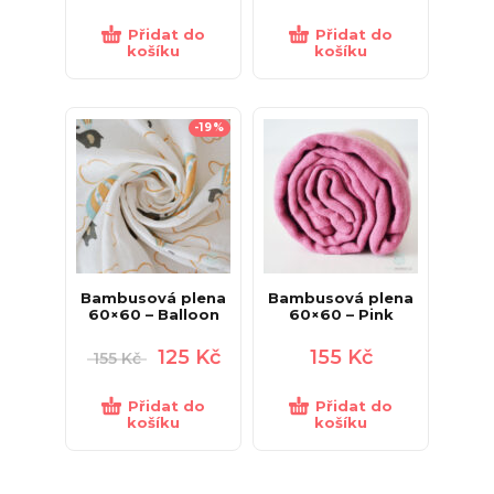
Přidat do
Přidat do
košíku
košíku
-19%
Bambusová plena
Bambusová plena
60×60 – Balloon
60×60 – Pink
125
Kč
155
Kč
155
Kč
Přidat do
Přidat do
košíku
košíku