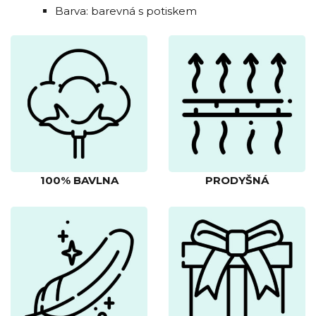
Barva: barevná s potiskem
100% BAVLNA
PRODYŠNÁ