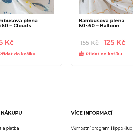
mbusová plena
Bambusová plena
×60 – Clouds
60×60 – Balloon
55
Kč
125
Kč
155
Kč
Přidat do košíku
Přidat do košíku
 NÁKUPU
VÍCE INFORMACÍ
 a platba
Věrnostní program HippoKlub