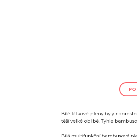
PO
Bílé látkové pleny byly naprostou
těší velké oblibě. Tyhle bambusov
Bílá multifunkční bambusová ple