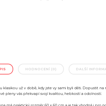
PIS
HODNOCENÍ (0)
DALŠÍ INFORM
 klasikou už v době, kdy jste vy sami byli děti. Dopustit n
é pleny vás překvapí svojí kvalitou, hebkostí a odolností.
na má praktický rozměr 60 x 60 cm a je tak vhodná i pro 