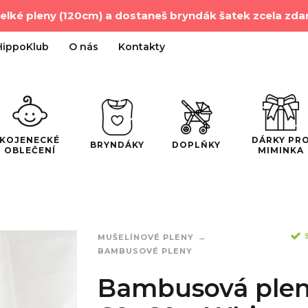
velké pleny (120cm) a dostaneš bryndák šatek zcela zd
HippoKlub
O nás
Kontakty
DÁRKY PR
KOJENECKÉ
BRYNDÁKY
DOPLŇKY
MIMINKA
OBLEČENÍ
MUŠELÍNOVÉ PLENY
BAMBUSOVÉ PLENY
Bambusová ple