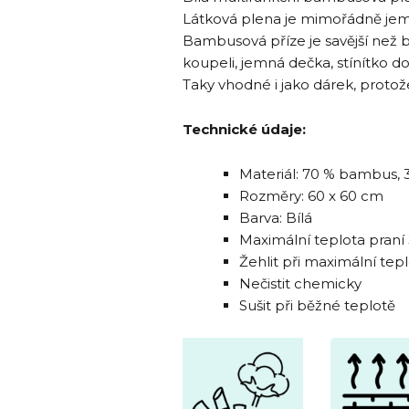
Látková plena je mimořádně jem
Bambusová příze je savější než ba
koupeli, jemná dečka, stínítko d
Taky vhodné i jako dárek, proto
Technické údaje:
Materiál: 70 % bambus, 
Rozměry: 60 x 60 cm
Barva: Bílá
Maximální teplota praní
Žehlit při maximální tep
Nečistit chemicky
Sušit při běžné teplotě