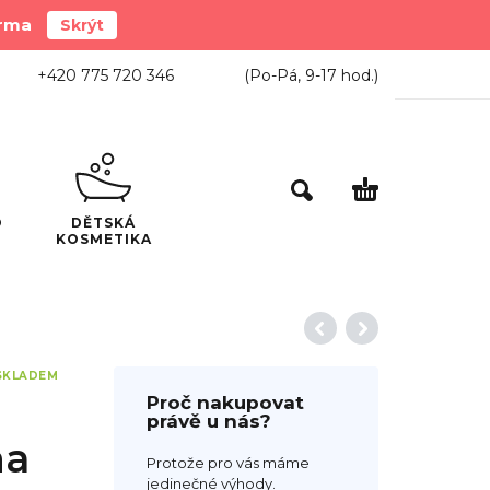
arma
Skrýt
+420 775 720 346
(Po-Pá,
9-17
hod.)
O
DĚTSKÁ
KOSMETIKA
SKLADEM
Proč nakupovat
právě u nás?
na
Protože pro vás máme
jedinečné výhody.