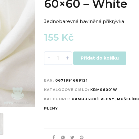
60×60 – White
Jednobarevná bavlněná přikrývka
155
Kč
-
+
Přidat do košíku
EAN:
0671891668121
KATALOGOVÉ ČÍSLO:
KBMS6001W
KATEGORIE:
BAMBUSOVÉ PLENY
,
MUŠELÍN
PLENY