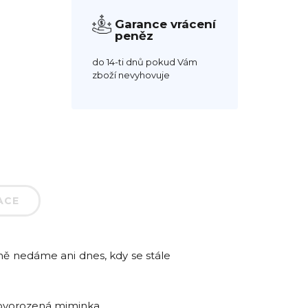
Garance vrácení
peněz
do 14-ti dnů pokud Vám
zboží nevyhovuje
ACE
a ně nedáme ani dnes, kdy se stále
novorozená miminka.