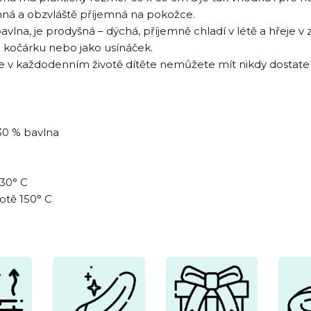
ná a obzvláště příjemná na pokožce.
vlna, je prodyšná – dýchá, příjemně chladí v létě a hřeje v z
o kočárku nebo jako usínáček.
že v každodenním životě dítěte nemůžete mít nikdy dostate
30 % bavlna
 30° C
lotě 150° C