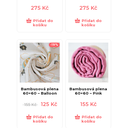
275
Kč
275
Kč
Přidat do
Přidat do
košíku
košíku
-19%
Bambusová plena
Bambusová plena
60×60 – Balloon
60×60 – Pink
125
Kč
155
Kč
155
Kč
Přidat do
Přidat do
košíku
košíku