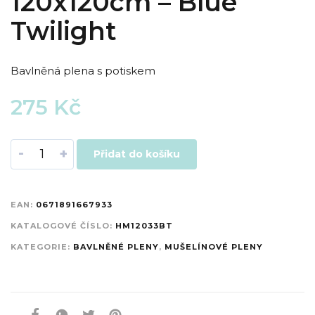
120x120cm – Blue
Twilight
Bavlněná plena s potiskem
275
Kč
-
+
Přidat do košíku
EAN:
0671891667933
KATALOGOVÉ ČÍSLO:
HM12033BT
KATEGORIE:
BAVLNĚNÉ PLENY
,
MUŠELÍNOVÉ PLENY