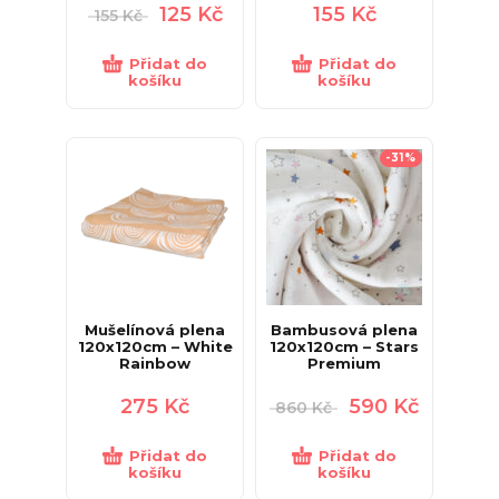
125
Kč
155
Kč
155
Kč
Přidat do
Přidat do
košíku
košíku
-31%
Mušelínová plena
Bambusová plena
120x120cm – White
120x120cm – Stars
Rainbow
Premium
275
Kč
590
Kč
860
Kč
Přidat do
Přidat do
košíku
košíku