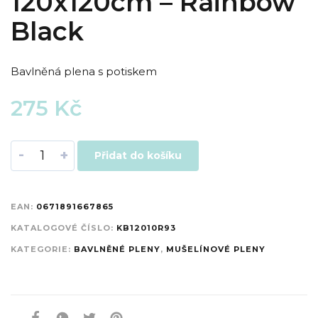
120x120cm – Rainbow
Black
Bavlněná plena s potiskem
275
Kč
-
+
Přidat do košíku
EAN:
0671891667865
KATALOGOVÉ ČÍSLO:
KB12010R93
KATEGORIE:
BAVLNĚNÉ PLENY
,
MUŠELÍNOVÉ PLENY