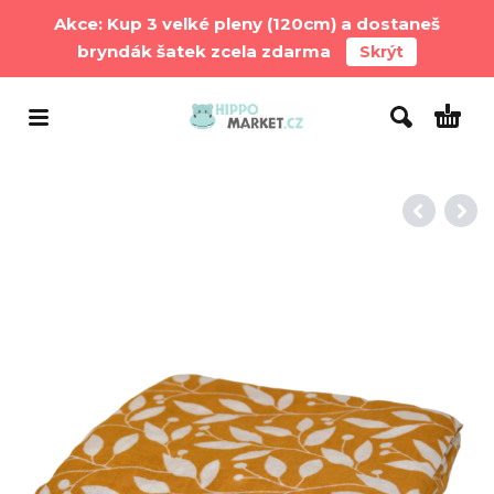
Akce: Kup 3 velké pleny (120cm) a dostaneš
bryndák šatek zcela zdarma
Skrýt