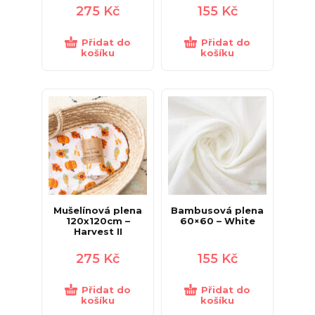
275
Kč
155
Kč
Přidat do
Přidat do
košíku
košíku
Mušelínová plena
Bambusová plena
120x120cm –
60×60 – White
Harvest II
275
Kč
155
Kč
Přidat do
Přidat do
košíku
košíku