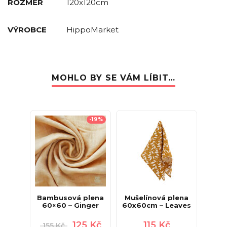
ROZMĚR
120x120cm
VÝROBCE
HippoMarket
MOHLO BY SE VÁM LÍBIT…
-19%
Bambusová plena
Mušelínová plena
60×60 – Ginger
60x60cm – Leaves
125
Kč
115
Kč
155
Kč