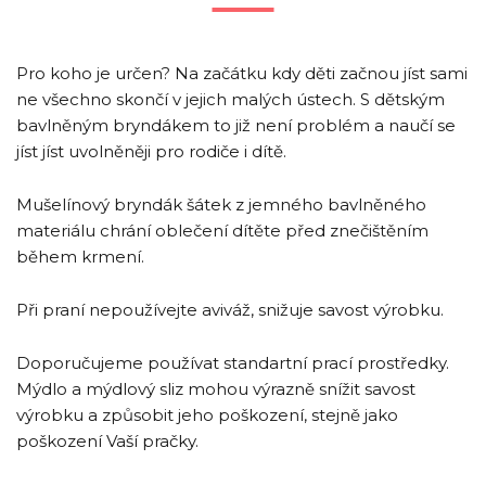
Pro koho je určen? Na začátku kdy děti začnou jíst sami
ne všechno skončí v jejich malých ústech. S dětským
bavlněným bryndákem to již není problém a naučí se
jíst jíst uvolněněji pro rodiče i dítě.
Mušelínový bryndák šátek z jemného bavlněného
materiálu chrání oblečení dítěte před znečištěním
během krmení.
Při praní nepoužívejte aviváž, snižuje savost výrobku.
Doporučujeme používat standartní prací prostředky.
Mýdlo a mýdlový sliz mohou výrazně snížit savost
výrobku a způsobit jeho poškození, stejně jako
poškození Vaší pračky.