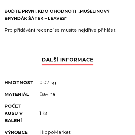
BUĎTE PRVNÍ, KDO OHODNOTÍ „MUŠELÍNOVÝ
BRYNDÁK ŠÁTEK – LEAVES“
Pro přidávání recenzí se musíte nejdříve
přihlásit
.
HMOTNOST
0.07 kg
MATERIÁL
Bavlna
POČET
KUSU V
1 ks
BALENÍ
VÝROBCE
HippoMarket