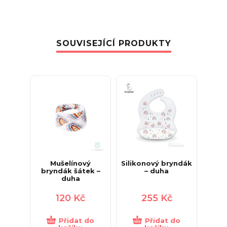
SOUVISEJÍCÍ PRODUKTY
Mušelínový
Silikonový bryndák
bryndák šátek –
– duha
duha
120
Kč
255
Kč
Přidat do
Přidat do