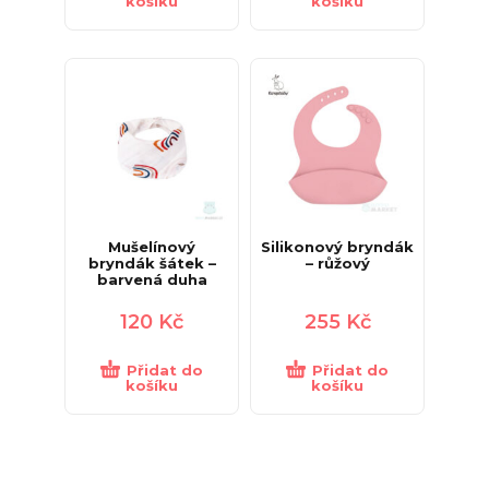
košíku
košíku
Mušelínový
Silikonový bryndák
bryndák šátek –
– růžový
barvená duha
120
Kč
255
Kč
Přidat do
Přidat do
košíku
košíku