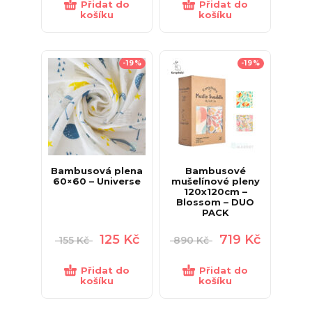
Přidat do
Přidat do
košíku
košíku
-19%
-19%
Bambusová plena
Bambusové
60×60 – Universe
mušelínové pleny
120x120cm –
Blossom – DUO
PACK
125
Kč
719
Kč
155
Kč
890
Kč
Přidat do
Přidat do
košíku
košíku