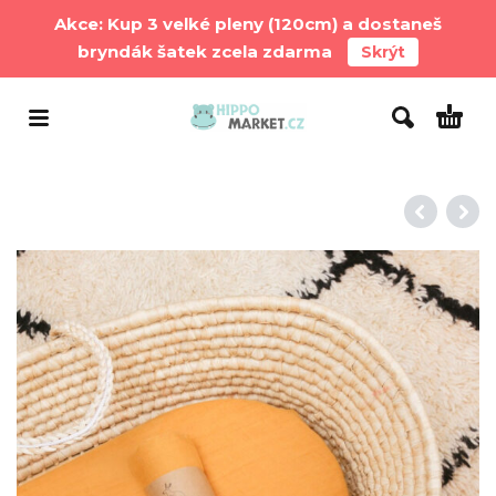
Akce: Kup 3 velké pleny (120cm) a dostaneš
bryndák šatek zcela zdarma
Skrýt