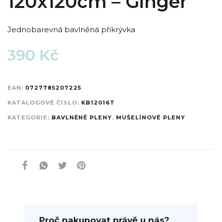
120x120cm – Ginger
Jednobarevná bavlněná přikrývka
390
Kč
EAN:
0727785207225
KATALOGOVÉ ČÍSLO:
KB12016T
KATEGORIE:
BAVLNĚNÉ PLENY
,
MUŠELÍNOVÉ PLENY
Proč nakupovat právě u nás?