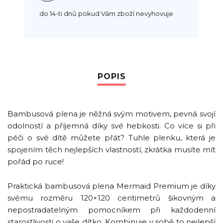
do 14-ti dnů pokud Vám zboží nevyhovuje
Bambusová plena je něžná svým motivem, pevná svojí
odolností a příjemná díky své hebkosti. Co více si při
péči o své dítě můžete přát? Tuhle plenku, která je
spojením těch nejlepších vlastností, zkrátka musíte mít
pořád po ruce!
Praktická bambusová plena Mermaid Premium je díky
svému rozměru 120×120 centimetrů šikovným a
nepostradatelným pomocníkem při každodenní
starostlivosti o vaše dítko. Kombinuje v sobě to nejlepší