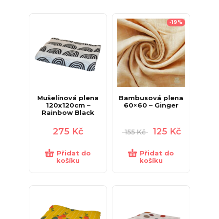
-19%
Mušelínová plena
Bambusová plena
120x120cm –
60×60 – Ginger
Rainbow Black
275
Kč
125
Kč
155
Kč
Přidat do
Přidat do
košíku
košíku