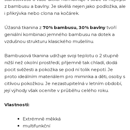
z bambusu a bavlny. Je skvělá nejen jako podložka, ale
i přikrývka nebo clona na kočárek.
Úžasná tkanina z
70% bambusu, 30% bavlny
tvoří
geniální kombinaci jemného bambusu na dotek a
vzdušnou strukturu klasického mušelínu.
Bambusová tkanina udržuje svoji teplotu o 2 stupně
nižší než okolní prostředí, příjemně tak chladí, dodá
pocit svěžesti a pokožka se pod ní tolik nepotí. Je
proto ideálním materiálem pro miminka a děti, osoby s
citlivou pokožkou. Je nezastupitelná v letním období,
její výhody však oceníte v průběhu celého roku.
Vlastnosti:
Extrémně měkká
multifunkční