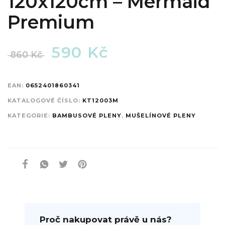
120x120cm – Mermaid
Premium
590
Kč
860
Kč
EAN:
0652401860341
KATALOGOVÉ ČÍSLO:
KT12003M
KATEGORIE:
BAMBUSOVÉ PLENY
,
MUŠELÍNOVÉ PLENY
Proč nakupovat právě u nás?