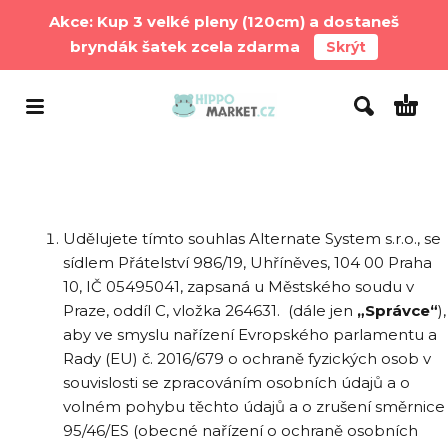
Akce: Kup 3 velké pleny (120cm) a dostaneš
bryndák šatek zcela zdarma
Skrýt
Udělujete tímto souhlas Alternate System s.r.o., se
sídlem Přátelství 986/19, Uhříněves, 104 00 Praha
10, IČ 05495041, zapsaná u Městského soudu v
Praze, oddíl C, vložka 264631. (dále jen
„Správce“
),
aby ve smyslu nařízení Evropského parlamentu a
Rady (EU) č. 2016/679 o ochraně fyzických osob v
souvislosti se zpracováním osobních údajů a o
volném pohybu těchto údajů a o zrušení směrnice
95/46/ES (obecné nařízení o ochraně osobních